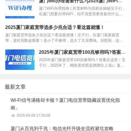
厦门wifi办理需要什么?(2025厦门WiFi办
理指南)
厦门WiFi办理指南 | 所需材料与流程全揭秘宝子们，
在厦门想要办理WiFi，却不清楚需要准备些什么？
别着急，这篇超详细的攻略来救你啦！不管你是个
人用户还是企业用户，看完都能轻松搞定WiFi办理
2025厦门家庭宽带选多少兆合适？看这篇就懂！
😎…
厦门家庭宽带选多少兆合适？看这篇就懂！宝子们，在厦门装家庭宽
带，选对兆数超重要！选小了不够用，选大了又浪费钱。别愁啦，这篇
攻略帮你精准拿捏合适的宽带兆数🤗！🛋️轻度使用场景👤适用人群家里
平时就一两个人…
2025年厦门家庭宽带100兆够用吗?答案在
这里!
2025年厦门家庭宽带100兆够用吗？答案在这里！宝
子们，2025年了，网络需求那是蹭蹭往上涨📈 厦门
家庭装宽带，100兆到底够不够用呢？别着急，听我
慢慢给你分析🧐！…
最新文章
Wi-Fi信号满格却卡顿？厦门电信宽带隐藏设置优化指
南」
2025-03-08 17:26:08
厦门从百兆到千兆：电信光纤升级全流程避坑攻略