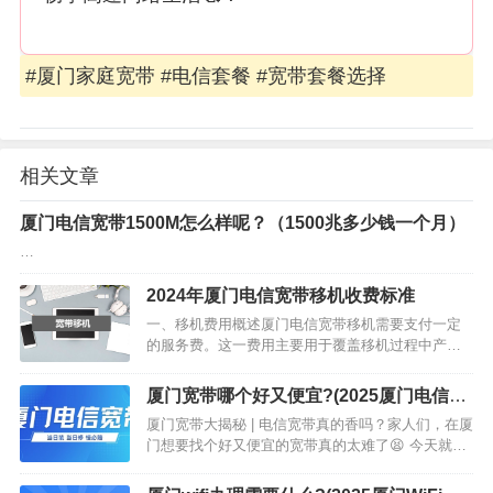
#厦门家庭宽带 #电信套餐 #宽带套餐选择
相关文章
厦门电信宽带1500M怎么样呢？（1500兆多少钱一个月）
…
2024年厦门电信宽带移机收费标准
一、移机费用概述厦门电信宽带移机需要支付一定
的服务费。这一费用主要用于覆盖移机过程中产生
的人工、材料以及调试等成本。…
厦门宽带哪个好又便宜?(2025厦门电信宽
带价格)
厦门宽带大揭秘 | 电信宽带真的香吗？家人们，在厦
门想要找个好又便宜的宽带真的太难了😫 今天就来
给大家好好唠唠厦门宽带以及电信宽带的那些事
儿！…